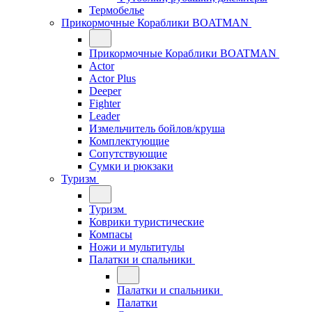
Термобелье
Прикормочные Кораблики BOATMAN
Прикормочные Кораблики BOATMAN
Actor
Actor Plus
Deeper
Fighter
Leader
Измельчитель бойлов/круша
Комплектующие
Сопутствующие
Сумки и рюкзаки
Туризм
Туризм
Коврики туристические
Компасы
Ножи и мультитулы
Палатки и спальники
Палатки и спальники
Палатки