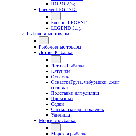
HOBO 2,3g
Блесны LEGEND
Блесны LEGEND
LEGEND 3,1g
Рыболовные товары
Рыболовные товары
Летняя Рыбалка
Летняя Рыбалка
Катушки
Оснастка
ОснасткаГруза, чебурашки, джиг-
головки
Подставки для удилищ
Приманки
Садки
Сигнализаторы поклевок
Удилища
Морская рыбалка
Морская рыбалка