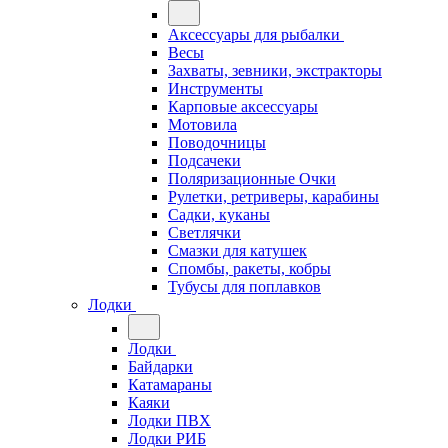
Аксессуары для рыбалки
Весы
Захваты, зевники, экстракторы
Инструменты
Карповые аксессуары
Мотовила
Поводочницы
Подсачеки
Поляризационные Очки
Рулетки, ретриверы, карабины
Садки, куканы
Светлячки
Смазки для катушек
Спомбы, ракеты, кобры
Тубусы для поплавков
Лодки
Лодки
Байдарки
Катамараны
Каяки
Лодки ПВХ
Лодки РИБ