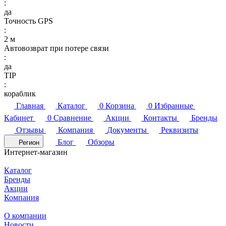
:
да
Точность GPS
:
2 м
Автовозврат при потере связи
:
да
TIP
:
кораблик
Главная
Каталог
0
Корзина
0
Избранные
Кабинет
0
Сравнение
Акции
Контакты
Бренды
Отзывы
Компания
Документы
Реквизиты
Блог
Обзоры
Регион
Интернет-магазин
Каталог
Бренды
Акции
Компания
О компании
Новости