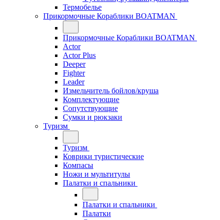
Термобелье
Прикормочные Кораблики BOATMAN
Прикормочные Кораблики BOATMAN
Actor
Actor Plus
Deeper
Fighter
Leader
Измельчитель бойлов/круша
Комплектующие
Сопутствующие
Сумки и рюкзаки
Туризм
Туризм
Коврики туристические
Компасы
Ножи и мультитулы
Палатки и спальники
Палатки и спальники
Палатки