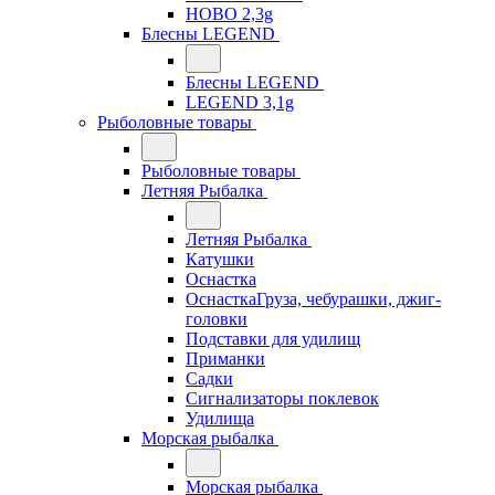
HOBO 2,3g
Блесны LEGEND
Блесны LEGEND
LEGEND 3,1g
Рыболовные товары
Рыболовные товары
Летняя Рыбалка
Летняя Рыбалка
Катушки
Оснастка
ОснасткаГруза, чебурашки, джиг-
головки
Подставки для удилищ
Приманки
Садки
Сигнализаторы поклевок
Удилища
Морская рыбалка
Морская рыбалка