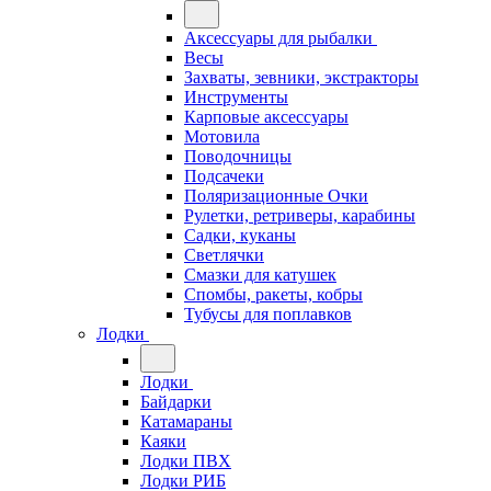
Аксессуары для рыбалки
Весы
Захваты, зевники, экстракторы
Инструменты
Карповые аксессуары
Мотовила
Поводочницы
Подсачеки
Поляризационные Очки
Рулетки, ретриверы, карабины
Садки, куканы
Светлячки
Смазки для катушек
Спомбы, ракеты, кобры
Тубусы для поплавков
Лодки
Лодки
Байдарки
Катамараны
Каяки
Лодки ПВХ
Лодки РИБ