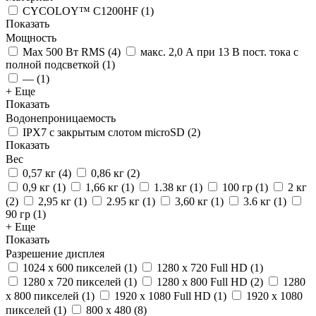
CYCOLOY™ C1200HF
(
1
)
Показать
Мощность
Max 500 Вт RMS
(
4
)
макс. 2,0 А при 13 В пост. тока с
полной подсветкой
(
1
)
—
(
1
)
+ Еще
Показать
Водонепроницаемость
IPX7 с закрытым слотом microSD
(
2
)
Показать
Вес
0,57 кг
(
4
)
0,86 кг
(
2
)
0,9 кг
(
1
)
1,66 кг
(
1
)
1.38 кг
(
1
)
100 гр
(
1
)
2 кг
(
2
)
2,95 кг
(
1
)
2.95 кг
(
1
)
3,60 кг
(
1
)
3.6 кг
(
1
)
90 гр
(
1
)
+ Еще
Показать
Разрешение дисплея
1024 x 600 пикселей
(
1
)
1280 x 720 Full HD
(
1
)
1280 x 720 пикселей
(
1
)
1280 x 800 Full HD
(
2
)
1280
x 800 пикселей
(
1
)
1920 x 1080 Full HD
(
1
)
1920 x 1080
пикселей
(
1
)
800 x 480
(
8
)