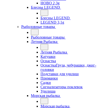
HOBO 2,3g
Блесны LEGEND
Блесны LEGEND
LEGEND 3,1g
Рыболовные товары
Рыболовные товары
Летняя Рыбалка
Летняя Рыбалка
Катушки
Оснастка
ОснасткаГруза, чебурашки, джиг-
головки
Подставки для удилищ
Приманки
Садки
Сигнализаторы поклевок
Удилища
Морская рыбалка
Морская рыбалка