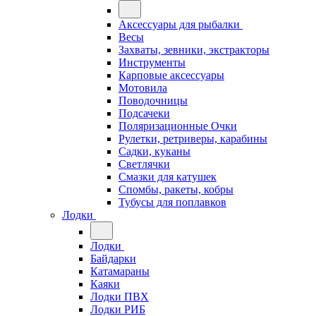
Аксессуары для рыбалки
Весы
Захваты, зевники, экстракторы
Инструменты
Карповые аксессуары
Мотовила
Поводочницы
Подсачеки
Поляризационные Очки
Рулетки, ретриверы, карабины
Садки, куканы
Светлячки
Смазки для катушек
Спомбы, ракеты, кобры
Тубусы для поплавков
Лодки
Лодки
Байдарки
Катамараны
Каяки
Лодки ПВХ
Лодки РИБ