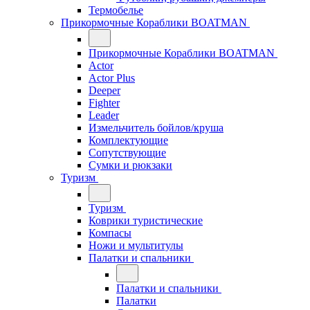
Термобелье
Прикормочные Кораблики BOATMAN
Прикормочные Кораблики BOATMAN
Actor
Actor Plus
Deeper
Fighter
Leader
Измельчитель бойлов/круша
Комплектующие
Сопутствующие
Сумки и рюкзаки
Туризм
Туризм
Коврики туристические
Компасы
Ножи и мультитулы
Палатки и спальники
Палатки и спальники
Палатки