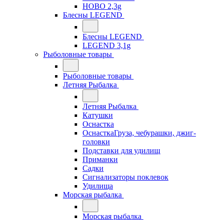
HOBO 2,3g
Блесны LEGEND
Блесны LEGEND
LEGEND 3,1g
Рыболовные товары
Рыболовные товары
Летняя Рыбалка
Летняя Рыбалка
Катушки
Оснастка
ОснасткаГруза, чебурашки, джиг-
головки
Подставки для удилищ
Приманки
Садки
Сигнализаторы поклевок
Удилища
Морская рыбалка
Морская рыбалка