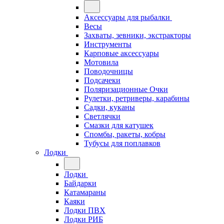
Аксессуары для рыбалки
Весы
Захваты, зевники, экстракторы
Инструменты
Карповые аксессуары
Мотовила
Поводочницы
Подсачеки
Поляризационные Очки
Рулетки, ретриверы, карабины
Садки, куканы
Светлячки
Смазки для катушек
Спомбы, ракеты, кобры
Тубусы для поплавков
Лодки
Лодки
Байдарки
Катамараны
Каяки
Лодки ПВХ
Лодки РИБ