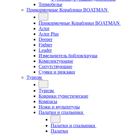
Термобелье
Прикормочные Кораблики BOATMAN
Прикормочные Кораблики BOATMAN
Actor
Actor Plus
Deeper
Fighter
Leader
Измельчитель бойлов/круша
Комплектующие
Сопутствующие
Сумки и рюкзаки
Туризм
Туризм
Коврики туристические
Компасы
Ножи и мультитулы
Палатки и спальники
Палатки и спальники
Палатки