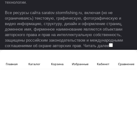
технологии
.
Все ресурсы сайта saratov.stormfishing.ru, включая (но не
ограничиваясь) текстовую, графическую, фотографическую и
видео информацию, структуру, дизайн и оформление страниц,
доменное имя, фирменное наименование являются объектами
авторского права и прав на интеллектуальную собственность,
защищены российским законодательством и международными
соглашениями об охране авторских прав.
Читать далее
Главная
Каталог
Корзина
Избранные
Кабинет
Сравнение