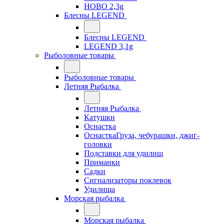
HOBO 2,3g
Блесны LEGEND
Блесны LEGEND
LEGEND 3,1g
Рыболовные товары
Рыболовные товары
Летняя Рыбалка
Летняя Рыбалка
Катушки
Оснастка
ОснасткаГруза, чебурашки, джиг-
головки
Подставки для удилищ
Приманки
Садки
Сигнализаторы поклевок
Удилища
Морская рыбалка
Морская рыбалка