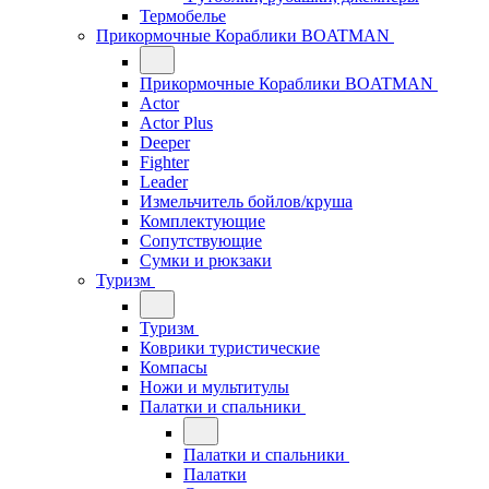
Термобелье
Прикормочные Кораблики BOATMAN
Прикормочные Кораблики BOATMAN
Actor
Actor Plus
Deeper
Fighter
Leader
Измельчитель бойлов/круша
Комплектующие
Сопутствующие
Сумки и рюкзаки
Туризм
Туризм
Коврики туристические
Компасы
Ножи и мультитулы
Палатки и спальники
Палатки и спальники
Палатки