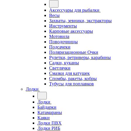
Аксессуары для рыбалки
Весы
Захваты, зевники, экстракторы
Инструменты
Карповые аксессуары
Мотовила
Поводочницы
Подсачеки
Поляризационные Очки
Рулетки, ретриверы, карабины
Садки, куканы
Светлячки
Смазки для катушек
Спомбы, ракеты, кобры
Тубусы для поплавков
Лодки
Лодки
Байдарки
Катамараны
Каяки
Лодки ПВХ
Лодки РИБ