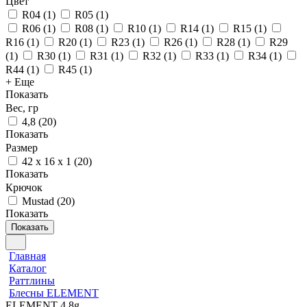
Цвет
R04
(
1
)
R05
(
1
)
R06
(
1
)
R08
(
1
)
R10
(
1
)
R14
(
1
)
R15
(
1
)
R16
(
1
)
R20
(
1
)
R23
(
1
)
R26
(
1
)
R28
(
1
)
R29
(
1
)
R30
(
1
)
R31
(
1
)
R32
(
1
)
R33
(
1
)
R34
(
1
)
R44
(
1
)
R45
(
1
)
+ Еще
Показать
Вес, гр
4,8
(
20
)
Показать
Размер
42 х 16 х 1
(
20
)
Показать
Крючок
Mustad
(
20
)
Показать
Показать
Главная
Каталог
Раттлины
Блесны ELEMENT
ELEMENT 4,8g