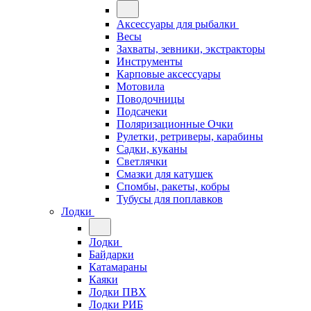
Аксессуары для рыбалки
Весы
Захваты, зевники, экстракторы
Инструменты
Карповые аксессуары
Мотовила
Поводочницы
Подсачеки
Поляризационные Очки
Рулетки, ретриверы, карабины
Садки, куканы
Светлячки
Смазки для катушек
Спомбы, ракеты, кобры
Тубусы для поплавков
Лодки
Лодки
Байдарки
Катамараны
Каяки
Лодки ПВХ
Лодки РИБ