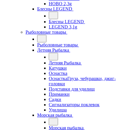
HOBO 2,3g
Блесны LEGEND
Блесны LEGEND
LEGEND 3,1g
Рыболовные товары
Рыболовные товары
Летняя Рыбалка
Летняя Рыбалка
Катушки
Оснастка
ОснасткаГруза, чебурашки, джиг-
головки
Подставки для удилищ
Приманки
Садки
Сигнализаторы поклевок
Удилища
Морская рыбалка
Морская рыбалка