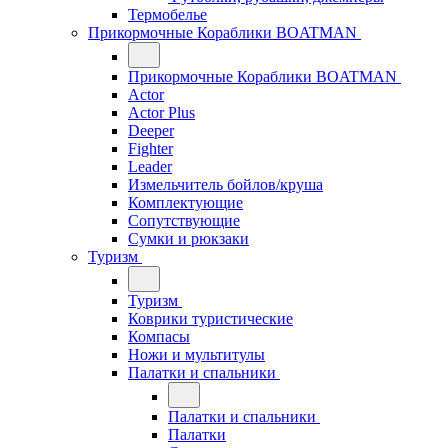
Термобелье
Прикормочные Кораблики BOATMAN
Прикормочные Кораблики BOATMAN
Actor
Actor Plus
Deeper
Fighter
Leader
Измельчитель бойлов/круша
Комплектующие
Сопутствующие
Сумки и рюкзаки
Туризм
Туризм
Коврики туристические
Компасы
Ножи и мультитулы
Палатки и спальники
Палатки и спальники
Палатки