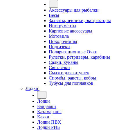
Аксессуары для рыбалки
Весы
Захваты, зевники, экстракторы
Инструменты
Карповые аксессуары
Мотовила
Поводочницы
Подсачеки
Поляризационные Очки
Рулетки, ретриверы, карабины
Садки, куканы
Светлячки
Смазки для катушек
Спомбы, ракеты, кобры
Тубусы для поплавков
Лодки
Лодки
Байдарки
Катамараны
Каяки
Лодки ПВХ
Лодки РИБ