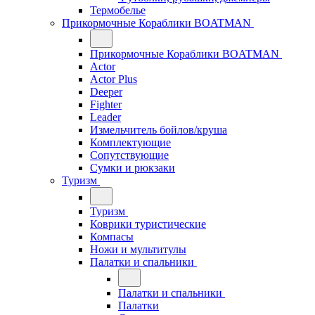
Термобелье
Прикормочные Кораблики BOATMAN
Прикормочные Кораблики BOATMAN
Actor
Actor Plus
Deeper
Fighter
Leader
Измельчитель бойлов/круша
Комплектующие
Сопутствующие
Сумки и рюкзаки
Туризм
Туризм
Коврики туристические
Компасы
Ножи и мультитулы
Палатки и спальники
Палатки и спальники
Палатки