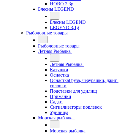
HOBO 2,3g
Блесны LEGEND
Блесны LEGEND
LEGEND 3,1g
Рыболовные товары
Рыболовные товары
Летняя Рыбалка
Летняя Рыбалка
Катушки
Оснастка
ОснасткаГруза, чебурашки, джиг-
головки
Подставки для удилищ
Приманки
Садки
Сигнализаторы поклевок
Удилища
Морская рыбалка
Морская рыбалка